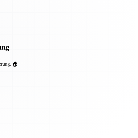
ung
erung. 🏠