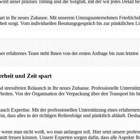
ird unser präzises Timing und die Sorgfalt, mit der wir jedes Detail b
art in Ihr neues Zuhause. Mit unserem Umzugsunternehmen Friedrichshaf
eit sorgt. Vom individuellen Beratungsgespräch bis zur pünktlichen Li
 erfahrenes Team steht Ihnen von der ersten Anfrage bis zum letzten Ka
rheit und Zeit spart
nd stressfreien Relaunch in Ihr neues Zuhause. Professionelle Unterstü
uarbeiten. Von der Organisation der Verpackung über den Transport bis
t auch Expertise. Mit der professionellen Unterstützung eines erfahren
, dass alles in der richtigen Reihenfolge und pünktlich abläuft. Deshal
enn man nicht weiß, wo man anfangen soll. Hier setzt unsere profess
hnitt freuen können. Unsere Experten sorgen dafür, dass alle Aspekte 