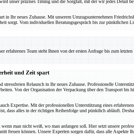
ird unser präzises Timing und die Sorgfalt, mit der wir jedes Detail b
art in Ihr neues Zuhause. Mit unserem Umzugsunternehmen Friedrichshaf
eit sorgt. Vom individuellen Beratungsgespräch bis zur pünktlichen Li
 erfahrenes Team steht Ihnen von der ersten Anfrage bis zum letzten Ka
rheit und Zeit spart
nd stressfreien Relaunch in Ihr neues Zuhause. Professionelle Unterstü
uarbeiten. Von der Organisation der Verpackung über den Transport bis
t auch Expertise. Mit der professionellen Unterstützung eines erfahren
, dass alles in der richtigen Reihenfolge und pünktlich abläuft. Deshal
enn man nicht weiß, wo man anfangen soll. Hier setzt unsere profess
hnitt freuen können. Unsere Experten sorgen dafür, dass alle Aspekte 