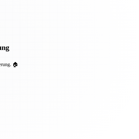
ung
erung. 🏠