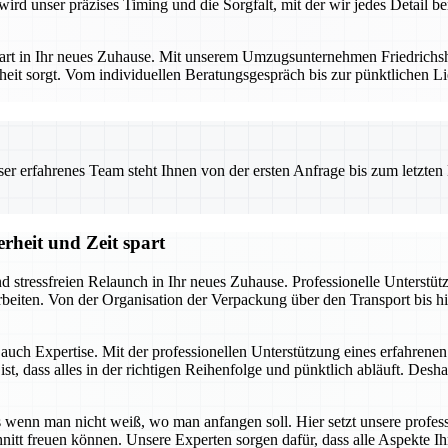
ird unser präzises Timing und die Sorgfalt, mit der wir jedes Detail b
art in Ihr neues Zuhause. Mit unserem Umzugsunternehmen Friedrichshaf
eit sorgt. Vom individuellen Beratungsgespräch bis zur pünktlichen Li
 erfahrenes Team steht Ihnen von der ersten Anfrage bis zum letzten Ka
rheit und Zeit spart
nd stressfreien Relaunch in Ihr neues Zuhause. Professionelle Unterstü
uarbeiten. Von der Organisation der Verpackung über den Transport bis
t auch Expertise. Mit der professionellen Unterstützung eines erfahren
, dass alles in der richtigen Reihenfolge und pünktlich abläuft. Deshal
enn man nicht weiß, wo man anfangen soll. Hier setzt unsere profess
hnitt freuen können. Unsere Experten sorgen dafür, dass alle Aspekte 