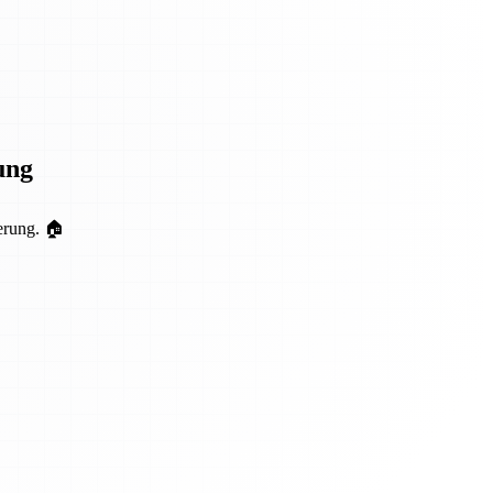
ung
erung. 🏠