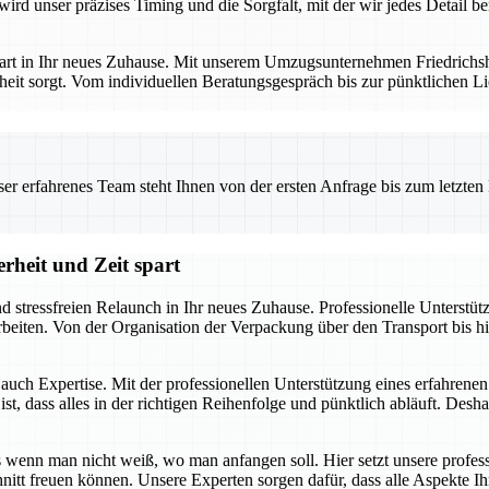
ird unser präzises Timing und die Sorgfalt, mit der wir jedes Detail b
art in Ihr neues Zuhause. Mit unserem Umzugsunternehmen Friedrichshaf
eit sorgt. Vom individuellen Beratungsgespräch bis zur pünktlichen Li
 erfahrenes Team steht Ihnen von der ersten Anfrage bis zum letzten Ka
rheit und Zeit spart
nd stressfreien Relaunch in Ihr neues Zuhause. Professionelle Unterstü
uarbeiten. Von der Organisation der Verpackung über den Transport bis
t auch Expertise. Mit der professionellen Unterstützung eines erfahren
, dass alles in der richtigen Reihenfolge und pünktlich abläuft. Deshal
enn man nicht weiß, wo man anfangen soll. Hier setzt unsere profess
hnitt freuen können. Unsere Experten sorgen dafür, dass alle Aspekte 