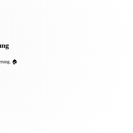
ung
erung. 🏠