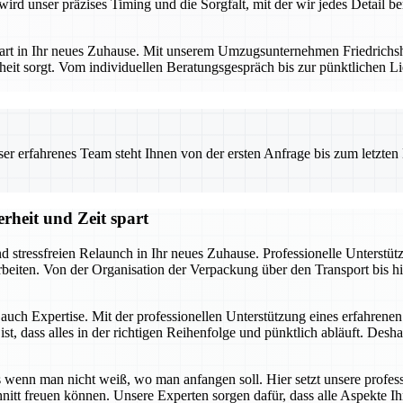
ird unser präzises Timing und die Sorgfalt, mit der wir jedes Detail b
art in Ihr neues Zuhause. Mit unserem Umzugsunternehmen Friedrichshaf
eit sorgt. Vom individuellen Beratungsgespräch bis zur pünktlichen Li
 erfahrenes Team steht Ihnen von der ersten Anfrage bis zum letzten Ka
rheit und Zeit spart
nd stressfreien Relaunch in Ihr neues Zuhause. Professionelle Unterstü
uarbeiten. Von der Organisation der Verpackung über den Transport bis
t auch Expertise. Mit der professionellen Unterstützung eines erfahren
, dass alles in der richtigen Reihenfolge und pünktlich abläuft. Deshal
enn man nicht weiß, wo man anfangen soll. Hier setzt unsere profess
hnitt freuen können. Unsere Experten sorgen dafür, dass alle Aspekte 