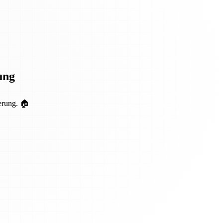
ung
erung. 🏠