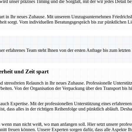
ird unser präzises Timing und die Sorgfalt, mit der wir jedes Detail b
art in Ihr neues Zuhause. Mit unserem Umzugsunternehmen Friedrichshaf
eit sorgt. Vom individuellen Beratungsgespräch bis zur pünktlichen Li
 erfahrenes Team steht Ihnen von der ersten Anfrage bis zum letzten Ka
rheit und Zeit spart
nd stressfreien Relaunch in Ihr neues Zuhause. Professionelle Unterstü
uarbeiten. Von der Organisation der Verpackung über den Transport bis
t auch Expertise. Mit der professionellen Unterstützung eines erfahren
, dass alles in der richtigen Reihenfolge und pünktlich abläuft. Deshal
enn man nicht weiß, wo man anfangen soll. Hier setzt unsere profess
hnitt freuen können. Unsere Experten sorgen dafür, dass alle Aspekte 