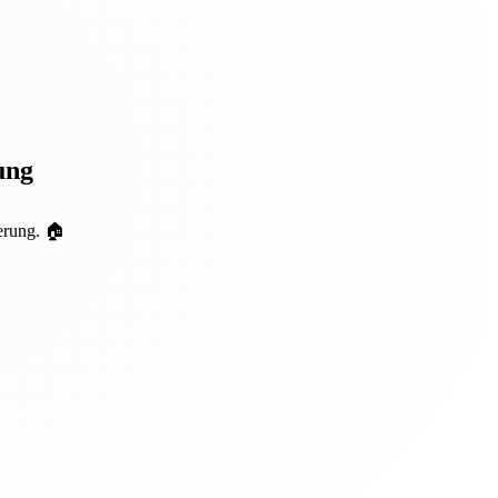
ung
erung. 🏠