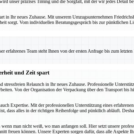
ird unser präzises Timing und die Sorgfalt, mit der wir jedes Detail b
art in Ihr neues Zuhause. Mit unserem Umzugsunternehmen Friedrichshaf
eit sorgt. Vom individuellen Beratungsgespräch bis zur pünktlichen Li
 erfahrenes Team steht Ihnen von der ersten Anfrage bis zum letzten Ka
rheit und Zeit spart
nd stressfreien Relaunch in Ihr neues Zuhause. Professionelle Unterstü
uarbeiten. Von der Organisation der Verpackung über den Transport bis
t auch Expertise. Mit der professionellen Unterstützung eines erfahren
, dass alles in der richtigen Reihenfolge und pünktlich abläuft. Deshal
enn man nicht weiß, wo man anfangen soll. Hier setzt unsere profess
hnitt freuen können. Unsere Experten sorgen dafür, dass alle Aspekte 