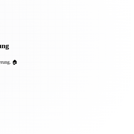
ung
erung. 🏠