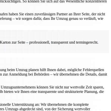
erücksichtigen. So können Sie sich auf das Wesentliche konzentrieren
en haben Sie einen zuverlässigen Partner an Ihrer Seite, der nicht
eferung – wir sorgen dafür, dass Ihr Umzug genau so verläuft, wie
rton zur Seite – professionell, transparent und termingerecht.
tzung beim Umzug planen hilft Ihnen dabei, mögliche Fehlerquellen
 hin zur Anmeldung bei Behörden – wir übernehmen die Details, damit
en Umzugsunternehmens können Sie nicht nur wertvolle Zeit sparen,
b bieten wir Ihnen eine transparente und strukturierte Planung, die
ionelle Unterstützung an: Wir übernehmen die komplette
Ihres Umzugs abgedeckt sind, von der Sicherung wertvoller